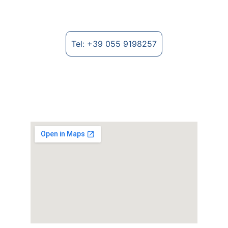
Tel: +39 055 9198257
Dónde encontrarnos
Strada Provinciale Lungo Arno, 2235 - 
52028 Terranuova Bracciolini (AR)