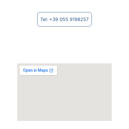
Tel: +39 055 9198257
Dove trovarci
Strada Provinciale Lungo Arno, 2235 - 
52028 Terranuova Bracciolini (AR)