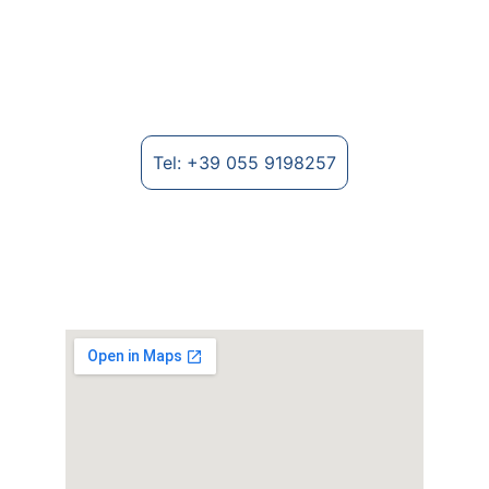
Costruzione di macchinari per tessuti non-
woven e lavorazione di fibre tessili.
Tel: +39 055 9198257
Dove trovarci
Strada Provinciale Lungo Arno, 2235 - 
52028 Terranuova Bracciolini (AR)