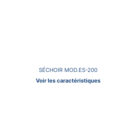
SÉCHOIR MOD.ES-200
Voir les caractéristiques
Machines textiles pour les non-
tissés
Construction de machines pour tissus non 
tissés et traitement des fibres textiles.