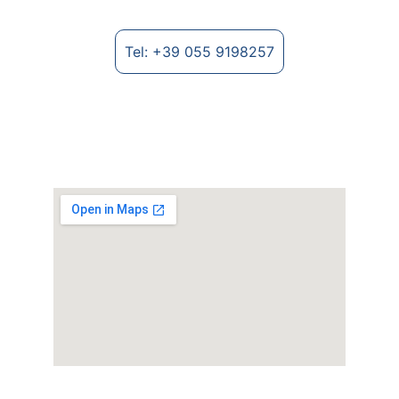
Tel: +39 055 9198257
Où nous trouver
Strada Provinciale Lungo Arno, 2235 - 
52028 Terranuova Bracciolini (AR)
© 2025. Mecatex S.r.l. All rights reserved.